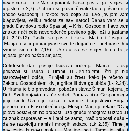
nevremena. Tu je Marija porodila Isusa, povila ga i smjestila
u jasle (Lk 2,7). U blizini su pastiri čuvali stada, prišao im je
anđeo Gospodnji i rekao: “Ne bojte se! Evo javljam vam
blagovijest, veliku radost za sav narod! Danas vam se u
gradu Davidovu rodio Spasitelj – Krist, Gospodin. I evo vam
znaka: naći ćete novorođenče povijeno gdje leži u jaslama
(Lk 2,10-12). Pastiri su posjetili Isusa, Mariju i Josipa, a
“Marija u sebi pohranjivaše sve te događaje i prebiraše ih u
svome srcu (Lk 2,19)”. Uskoro su se smjestili na bolje
mjesto, jer se našao smještaj.
Četrdeseti dan poslije Isusova rođenja, Marija i Josip
prikazali su Isusa u Hramu u Jeruzalemu, što je bio
starozavjetni običaj. Prinijeli su žrtvu “kako je rečeno u
Zakonu Gospodnjem: dvije grlice ili dva golubića (Lk 2,24)”.
U Hramu je bio pravedan i pobožan starac Šimun, kojemu je
Duh Sveti objavio, da će vidjeti Pomazanika Gospodnjega
prije smrti. Uzeo je Isusa u naručje, blagoslovio Boga i
prepoznao u Isusu obećanoga Mesiju. Mariji je rekao: “Ovaj
je evo postavljen na propast i uzdignuće mnogima u Izraelu i
za znak osporavan – a i tebi će samoj mač probosti dušu –
da se razotkriju namisli mnogih srdaca! (Lk 2,35)” Time je
navijestio Isusovu muku i Marijine boli. Tamo je bila i