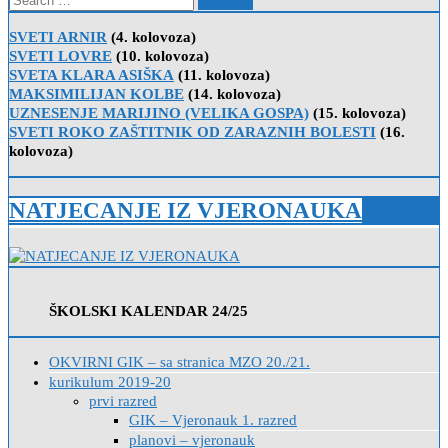
for:
SVETI ARNIR
(4. kolovoza)
SVETI LOVRE
(10. kolovoza)
SVETA KLARA ASIŠKA
(11. kolovoza)
MAKSIMILIJAN KOLBE
(14. kolovoza)
UZNESENJE MARIJINO (VELIKA GOSPA)
(15. kolovoza)
SVETI ROKO ZAŠTITNIK OD ZARAZNIH BOLESTI
(16.
kolovoza)
NATJECANJE IZ VJERONAUKA
ŠKOLSKI KALENDAR 24/25
OKVIRNI GIK – sa stranica MZO 20./21.
kurikulum 2019-20
prvi razred
GIK – Vjeronauk 1. razred
planovi – vjeronauk