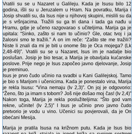
Vratili su se u Nazaret u Galileju. Kada je Isusu bilo 12
godina, išli su u Jeruzalem u Hram. Na povratku, Marija i
Josip shvatili su, da Isus nije u njihovoj skupini, mislili su da
je s vršnjacima. Tražili su ga tri dana i tada ga nađu u
Hramu, gdje je učeno razgovarao s učiteljima. Marija ga je
upitala: “Sinko, zašto si nam to učinio? Gle, otac tvoj i ja
žalosni smo te tražili.” A on im reče: “Zašto ste me tražili?
Niste li znali da mi je biti u onome što je Oca mojega? (Lk
2,48-49)”. Vratili su se u Nazaret, Isus im je nadalje bio
poslušan. Josip je bio tesar, a Marija je obavljala kućanske
poslove. Prije nego je Isus započeo javno djelovanje, Josip
je preminuo.
Isus je prvo čudo učinio na svadbi u Kani Galilejskoj. Tamo
je bio s Marijom i učenicima. Kada je ponestalo vina, Marija
je rekla Isusu: “Vina nemaju (Iv 2,3)”. On joj je odgovorio:
“Ženo, što ja imam s tobom? Još nije došao moj čas! (Iv 2,4)”
Nakon toga, Marija je rekla poslužiteljima: “Što god vam
rekne, učinite! (Iv 2,5)” I Isus je učinio prvo javno čudo
pretvorio je vodu u vino. Učenici su povjerovali, da je On
obećani Mesija.
Marija je pratila Isusa na križnom putu. Kada je Isus bio
razapet na križ, stajala je ispod križa sa svojom sestrom