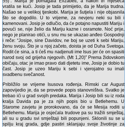
55)”. Marija je pomagala Elizabeti, a nakon tri mjeseca
vratila se kući. Josip je tada primijetio, da je Marija trudna.
Našao se u velikoj tjeskobi. Marija je šutjela i nije objasnila
što se dogodilo. U to vrijeme, za nevjeru neki su bili i
kamenovani. Josip je odlučio, da će potajno napustiti Mariju i
povući se, nije želio da Mariju kazne i osramote. Noć prije,
nego je planirao otići, u snu mu se ukazao anđeo Gospodnji
i reče: “Josipe, sine Davidov, ne boj se uzeti k sebi Mariju,
ženu svoju. Što je u njoj začeto, doista je od Duha Svetoga.
Rodit će sina, a ti ćeš mu nadjenuti ime Isus jer će on spasiti
narod svoj od grijeha njegovih. (Mt 1,20)” Prema židovskom
običaju, otac je imao pravo dati djetetu ime, Josip je dobio tu
čast. Josip je uzeo Mariju k sebi i vjerojatno su imali
svadbenu svečanost.
Približilo se vrijeme Isusova rođenja. Rimski car August
zapovijedio je, da se provede popis stanovništva. Svatko je
trebao ići u grad svojih predaka. Marija i Josip bili su iz roda
kralja Davida pa je za njih popis bio u Betlehemu. U
Starome zavjetu je prorokovano, da će se Mesija roditi u
Betlehemu. Marija je osjećala trudove pa su tražili smještaj,
ali su u gradu svi smještaji bili popunjeni. Sklonili su se u
spilju kraj grada, gdje pastiri sklanjaju svoje životinje za