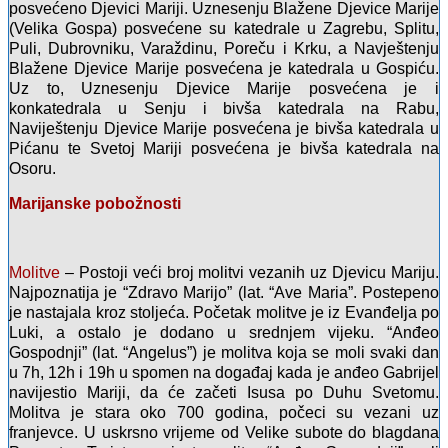
posvećeno Djevici Mariji. Uznesenju Blažene Djevice Marije
(Velika Gospa) posvećene su katedrale u Zagrebu, Splitu,
Puli, Dubrovniku, Varaždinu, Poreču i Krku, a Navještenju
Blažene Djevice Marije posvećena je katedrala u Gospiću.
Uz to, Uznesenju Djevice Marije posvećena je i
konkatedrala u Senju i bivša katedrala na Rabu,
Naviještenju Djevice Marije posvećena je bivša katedrala u
Pićanu te Svetoj Mariji posvećena je bivša katedrala na
Osoru.
Marijanske pobožnosti
Molitve
– Postoji veći broj molitvi vezanih uz Djevicu Mariju.
Najpoznatija je “Zdravo Marijo” (lat. “Ave Maria”. Postepeno
je nastajala kroz stoljeća. Početak molitve je iz Evanđelja po
Luki, a ostalo je dodano u srednjem vijeku. “Anđeo
Gospodnji” (lat. “Angelus”) je molitva koja se moli svaki dan
u 7h, 12h i 19h u spomen na događaj kada je anđeo Gabrijel
navijestio Mariji, da će začeti Isusa po Duhu Svetomu.
Molitva je stara oko 700 godina, počeci su vezani uz
franjevce. U uskrsno vrijeme od Velike subote do blagdana