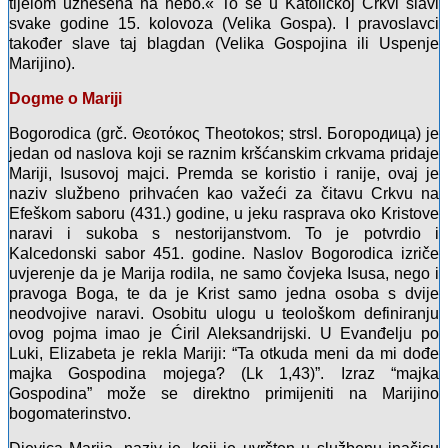
tijelom uznesena na nebo.« To se u Katoličkoj Crkvi slavi
svake godine 15. kolovoza (Velika Gospa). I pravoslavci
također slave taj blagdan (Velika Gospojina ili Uspenje
Marijino).
Dogme o Mariji
Bogorodica (grč. Θεοτόκος Theotokos; strsl. Богородица) je
jedan od naslova koji se raznim kršćanskim crkvama pridaje
Mariji, Isusovoj majci. Premda se koristio i ranije, ovaj je
naziv službeno prihvaćen kao važeći za čitavu Crkvu na
Efeškom saboru (431.) godine, u jeku rasprava oko Kristove
naravi i sukoba s nestorijanstvom. To je potvrdio i
Kalcedonski sabor 451. godine. Naslov Bogorodica izriče
uvjerenje da je Marija rodila, ne samo čovjeka Isusa, nego i
pravoga Boga, te da je Krist samo jedna osoba s dvije
neodvojive naravi. Osobitu ulogu u teološkom definiranju
ovog pojma imao je Ćiril Aleksandrijski. U Evanđelju po
Luki, Elizabeta je rekla Mariji: “Ta otkuda meni da mi dođe
majka Gospodina mojega? (Lk 1,43)”. Izraz “majka
Gospodina” može se direktno primijeniti na Marijino
bogomaterinstvo.