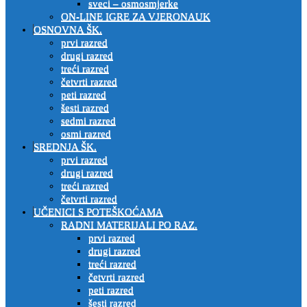
sveci – osmosmjerke
ON-LINE IGRE ZA VJERONAUK
OSNOVNA ŠK.
prvi razred
drugi razred
treći razred
četvrti razred
peti razred
šesti razred
sedmi razred
osmi razred
SREDNJA ŠK.
prvi razred
drugi razred
treći razred
četvrti razred
UČENICI S POTEŠKOĆAMA
RADNI MATERIJALI PO RAZ.
prvi razred
drugi razred
treći razred
četvrti razred
peti razred
šesti razred