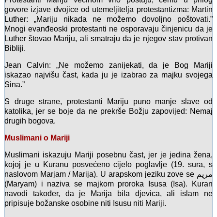
govore izjave dvojice od utemeljitelja protestantizma: Martin
Luther: „Mariju nikada ne možemo dovoljno poštovati.”
Mnogi evanđeoski protestanti ne osporavaju činjenicu da je
Luther štovao Mariju, ali smatraju da je njegov stav protivan
Bibliji.
Jean Calvin: „Ne možemo zanijekati, da je Bog Mariji
iskazao najvišu čast, kada ju je izabrao za majku svojega
Sina.”
S druge strane, protestanti Mariju puno manje slave od
katolika, jer se boje da ne prekrše Božju zapovijed: Nemaj
drugih bogova.
Muslimani o Mariji
Muslimani iskazuju Mariji posebnu čast, jer je jedina žena,
kojoj je u Kuranu posvećeno cijelo poglavlje (19. sura, s
naslovom Marjam / Marija). U arapskom jeziku zove se مريم
(Maryam) i naziva se majkom proroka Isusa (Isa). Kuran
navodi također, da je Marija bila djevica, ali islam ne
pripisuje božanske osobine niti Isusu niti Mariji.