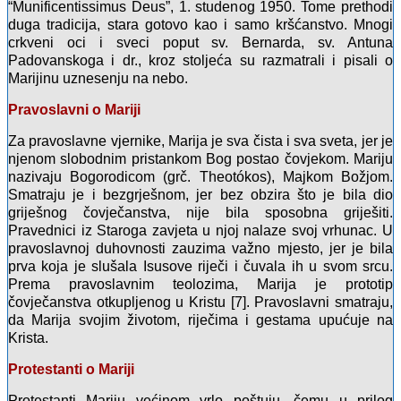
“Munificentissimus Deus”, 1. studenog 1950. Tome prethodi
duga tradicija, stara gotovo kao i samo kršćanstvo. Mnogi
crkveni oci i sveci poput sv. Bernarda, sv. Antuna
Padovanskoga i dr., kroz stoljeća su razmatrali i pisali o
Marijinu uznesenju na nebo.
Pravoslavni o Mariji
Za pravoslavne vjernike, Marija je sva čista i sva sveta, jer je
njenom slobodnim pristankom Bog postao čovjekom. Mariju
nazivaju Bogorodicom (grč. Theotókos), Majkom Božjom.
Smatraju je i bezgrješnom, jer bez obzira što je bila dio
griješnog čovječanstva, nije bila sposobna griješiti.
Pravednici iz Staroga zavjeta u njoj nalaze svoj vrhunac. U
pravoslavnoj duhovnosti zauzima važno mjesto, jer je bila
prva koja je slušala Isusove riječi i čuvala ih u svom srcu.
Prema pravoslavnim teolozima, Marija je prototip
čovječanstva otkupljenog u Kristu [7]. Pravoslavni smatraju,
da Marija svojim životom, riječima i gestama upućuje na
Krista.
Protestanti o Mariji
Protestanti Mariju većinom vrlo poštuju, čemu u prilog