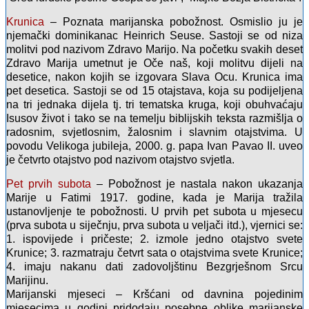
Krunica
– Poznata marijanska pobožnost. Osmislio ju je
njemački dominikanac Heinrich Seuse. Sastoji se od niza
molitvi pod nazivom Zdravo Marijo. Na početku svakih deset
Zdravo Marija umetnut je Oče naš, koji molitvu dijeli na
desetice, nakon kojih se izgovara Slava Ocu. Krunica ima
pet desetica. Sastoji se od 15 otajstava, koja su podijeljena
na tri jednaka dijela tj. tri tematska kruga, koji obuhvaćaju
Isusov život i tako se na temelju biblijskih teksta razmišlja o
radosnim, svjetlosnim, žalosnim i slavnim otajstvima. U
povodu Velikoga jubileja, 2000. g. papa Ivan Pavao II. uveo
je četvrto otajstvo pod nazivom otajstvo svjetla.
Pet prvih subota
– Pobožnost je nastala nakon ukazanja
Marije u Fatimi 1917. godine, kada je Marija tražila
ustanovljenje te pobožnosti. U prvih pet subota u mjesecu
(prva subota u siječnju, prva subota u veljači itd.), vjernici se:
1. ispovijede i pričeste; 2. izmole jedno otajstvo svete
Krunice; 3. razmatraju četvrt sata o otajstvima svete Krunice;
4. imaju nakanu dati zadovoljštinu Bezgrješnom Srcu
Marijinu.
Marijanski mjeseci – Kršćani od davnina pojedinim
mjesecima u godini pridodaju posebne oblike marijanske