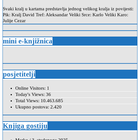
Svaki kralj u kartama predstavlja jednog velikog kralja iz povijesti:
Pik: Kralj David Tref: Aleksandar Veliki Srce: Karlo Veliki Karo:
Julije Cezar
mini e-knjižnica
posjetitelji
Online Visitors:
1
Today's Views:
36
Total Views:
10.463.685
Ukupno postova:
2.420
Knjiga gostiju
Marko
/
3. studenoga 2025.