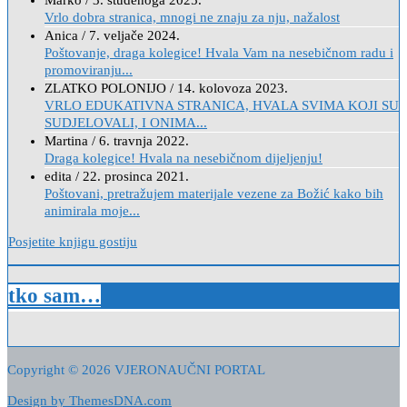
Vrlo dobra stranica, mnogi ne znaju za nju, nažalost
Anica
/
7. veljače 2024.
Poštovanje, draga kolegice! Hvala Vam na nesebičnom radu i
promoviranju...
ZLATKO POLONIJO
/
14. kolovoza 2023.
VRLO EDUKATIVNA STRANICA, HVALA SVIMA KOJI SU
SUDJELOVALI, I ONIMA...
Martina
/
6. travnja 2022.
Draga kolegice! Hvala na nesebičnom dijeljenju!
edita
/
22. prosinca 2021.
Poštovani, pretražujem materijale vezene za Božić kako bih
animirala moje...
Posjetite knjigu gostiju
tko sam…
Copyright © 2026 VJERONAUČNI PORTAL
Design by ThemesDNA.com