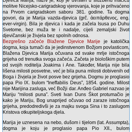
Djevica Marija, naziv je, koji je uvršten u službenu inačicu
molitve Nicejsko-carigradskog vjerovanja, koje je prihvaćeno
na Prvom carigradskom saboru 381. godine. Ta dogma
govori, da je Marija vazda-djevica (grč. ἀειπάρθενος, eng.
ever-virgin). Bila je djevica i kada je začela Isusa po Duhu
Svetome, bez muža te i nadalje, cijeli zemaljski život
djevičanski je živjela bez spolnih odnosa.
Bezgrešno začeće Blažene Djevice Marije
je katolička
dogma, koja tumači da je jedinstvenom Božjom povlasticom,
Blažena Djevica Marija očuvana od svake mrlje istočnoga
grijeha od trenutka svoga začeća. Začeta je biološkim putem
od svojih roditelja Joakima i Ane. Također, Marija nije bila
lišena milosti posvetne, već je bila puna milosti dobivenih od
Boga i živjela je život posve bez grijeha. Dogmu je proglasio
papa Pio IX. bulom “Ineffabilis Deus”, 1854. godine. Milost
nije Marijina zasluga, već Božji dar. Anđeo Gabriel nazvao je
Mariju “milosti puna”. Sveti Ivan Duns Škot protumačio je
kako je Mariju, Bog unaprijed očuvao od zaraze istočnoga
grijeha, predodredivši je za majku svoga Sina i to zaslugom
Kristova otkupiteljskoga djela.
Marija je uznesena na nebo, dušom i tijelom (lat. Assumpta),
dogma je koju je proglasio papa Pio XII., bulom