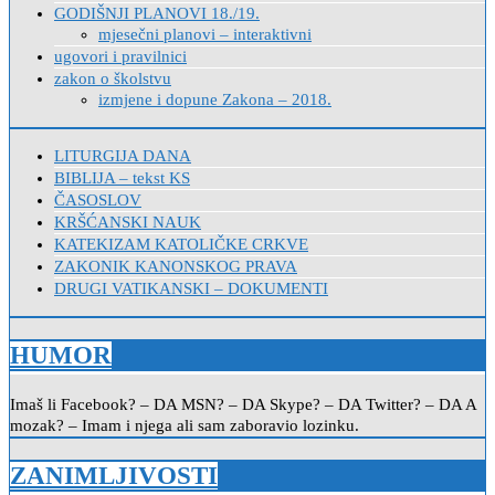
GODIŠNJI PLANOVI 18./19.
mjesečni planovi – interaktivni
ugovori i pravilnici
zakon o školstvu
izmjene i dopune Zakona – 2018.
LITURGIJA DANA
BIBLIJA – tekst KS
ČASOSLOV
KRŠĆANSKI NAUK
KATEKIZAM KATOLIČKE CRKVE
ZAKONIK KANONSKOG PRAVA
DRUGI VATIKANSKI – DOKUMENTI
HUMOR
Imaš li Facebook? – DA MSN? – DA Skype? – DA Twitter? – DA A
mozak? – Imam i njega ali sam zaboravio lozinku.
ZANIMLJIVOSTI