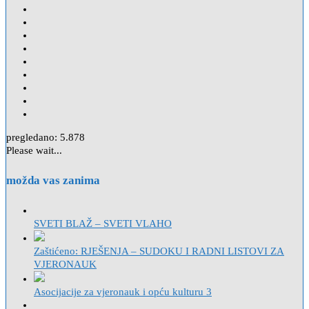
pregledano:
5.878
Please wait...
možda vas zanima
SVETI BLAŽ – SVETI VLAHO
Zaštićeno: RJEŠENJA – SUDOKU I RADNI LISTOVI ZA
VJERONAUK
Asocijacije za vjeronauk i opću kulturu 3