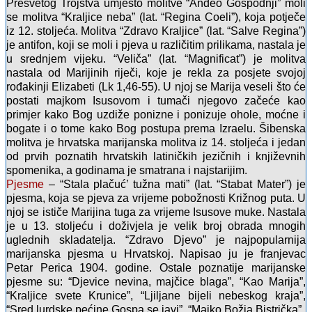
Presvetog Trojstva umjesto molitve “Anđeo Gospodnji” moli
se molitva “Kraljice neba” (lat. “Regina Coeli”), koja potječe
iz 12. stoljeća. Molitva “Zdravo Kraljice” (lat. “Salve Regina”)
je antifon, koji se moli i pjeva u različitim prilikama, nastala je
u srednjem vijeku. “Veliča” (lat. “Magnificat”) je molitva
nastala od Marijinih riječi, koje je rekla za posjete svojoj
rođakinji Elizabeti (Lk 1,46-55). U njoj se Marija veseli što će
postati majkom Isusovom i tumači njegovo začeće kao
primjer kako Bog uzdiže ponizne i ponizuje ohole, moćne i
bogate i o tome kako Bog postupa prema Izraelu. Šibenska
molitva je hrvatska marijanska molitva iz 14. stoljeća i jedan
od prvih poznatih hrvatskih latiničkih jezičnih i književnih
spomenika, a godinama je smatrana i najstarijim.
Pjesme
– “Stala plačuć’ tužna mati” (lat. “Stabat Mater”) je
pjesma, koja se pjeva za vrijeme pobožnosti Križnog puta. U
njoj se ističe Marijina tuga za vrijeme Isusove muke. Nastala
je u 13. stoljeću i doživjela je velik broj obrada mnogih
uglednih skladatelja. “Zdravo Djevo” je najpopularnija
marijanska pjesma u Hrvatskoj. Napisao ju je franjevac
Petar Perica 1904. godine. Ostale poznatije marijanske
pjesme su: “Djevice nevina, majčice blaga”, “Kao Marija”,
“Kraljice svete Krunice”, “Ljiljane bijeli nebeskog kraja”,
“Sred lurdske pećine Gospa se javi”, “Majko Božja Bistrička”.