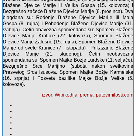
Blažene Djevice Marije ili Velika Gospa (15. kolovoza) i
Bezgrešno začeće Blažene Djevice Marije (8. prosinca). Dva
blagdana su: Rođenje Blažene Djevice Marije ili Mala
Gospa (8. rujna) i Pohođenje Blažene Djevice Marije (31.
svibnja). Četiri obavezna spomendana su: Spomen Blažene
Djevice Marije Kraljice (22. kolovoza), Spomen Blažene
Djevice Marije Žalosne (15. rujna), Spomen Blažene Djevice
Marije od svete Krunice (7. listopada) i Prikazanje Blažene
Djevice Marije (21. studenog). Četiri neobavezna
spomendana su: Spomen Majke Božje Lurdske (11. veljače),
Bezgrješno Srce Marijino (subota nakon svetkovine
Presvetog Srca Isusova, Spomen Majke Božje Karmelske
(16. srpnja) i Posveta bazilike Majke Božje Velike (5.
kolovoza).
izvor: Wipikedija
prema: putevimilosti.com