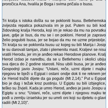
proročica Ana, hvalila je Boga i svima pričala o Isusu.
Tri kralja s istoka došla su se pokloniti Isusu. Betlehemska
zvijezda repatica pokazivala im je put. Putem su bili kod
židovskog kralja Heroda, koji im je rekao da mu na povratku
jave, gdje je Isus, da mu se i on pokloni. Herod je zapravo
želio pogubiti Isusa, jer se bojao da mu ne uzme prijestolje.
Tri kralja su se poklonila Isusu uz kojeg su bili Marija i Josip
te su darovali tamjan, zlato i plemenitu mast. Kraljevi se nisu
vratili Herodu, jer im je anđeo rekao Herodove planove. Kralj
Herod izdao je naredbu, da se u Betlehemu i okolici ubiju
sva djeca do 2 godine starosti. Nisu ubili Isusa, jer je anđeo
Gospodnji javio Josipu: “Ustani, reče, uzmi dijete i majku
njegovu te bježi u Egipat i ostani ondje dok ti ne reknem jer
će Herod tražiti dijete da ga pogubi (Mt 2,14).” Put u Egipat
bio je dug i težak kroz pustinju. U Egiptu su bili izbjeglice,
teško su živjeli. Kada je umro Herod, anđeo je javio Josipu u
Egiptu u snu: “Ustani, reče, uzmi dijete i njegovu majku te
pođi u zemlju izraelsku jer su umrli oni koji su djetetu o glavi
radili (Mt 2,10)”.