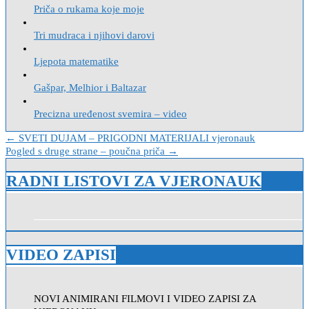
Priča o rukama koje moje
Tri mudraca i njihovi darovi
Ljepota matematike
Gašpar, Melhior i Baltazar
Precizna uređenost svemira – video
Navigacija
← SVETI DUJAM – PRIGODNI MATERIJALI vjeronauk
Pogled s druge strane – poučna priča →
objava
RADNI LISTOVI ZA VJERONAUK
VIDEO ZAPISI
NOVI ANIMIRANI FILMOVI I VIDEO ZAPISI ZA