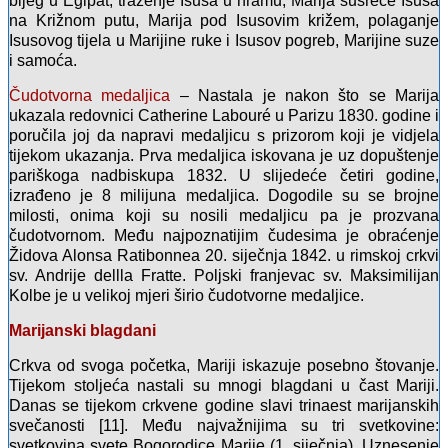
bijeg u Egipat, traženje Isusa u hramu, Marija susreće Isusa
na Križnom putu, Marija pod Isusovim križem, polaganje
Isusovog tijela u Marijine ruke i Isusov pogreb, Marijine suze
i samoća.
Čudotvorna medaljica
– Nastala je nakon što se Marija
ukazala redovnici Catherine Labouré u Parizu 1830. godine i
poručila joj da napravi medaljicu s prizorom koji je vidjela
tijekom ukazanja. Prva medaljica iskovana je uz dopuštenje
pariškoga nadbiskupa 1832. U slijedeće četiri godine,
izrađeno je 8 milijuna medaljica. Dogodile su se brojne
milosti, onima koji su nosili medaljicu pa je prozvana
čudotvornom. Među najpoznatijim čudesima je obraćenje
Židova Alonsa Ratibonnea 20. siječnja 1842. u rimskoj crkvi
sv. Andrije dellla Fratte. Poljski franjevac sv. Maksimilijan
Kolbe je u velikoj mjeri širio čudotvorne medaljice.
Marijanski blagdani
Crkva od svoga početka, Mariji iskazuje posebno štovanje.
Tijekom stoljeća nastali su mnogi blagdani u čast Mariji.
Danas se tijekom crkvene godine slavi trinaest marijanskih
svečanosti [11]. Među najvažnijima su tri svetkovine:
svetkovina svete Bogorodice Marije (1. siječnja), Uznesenje