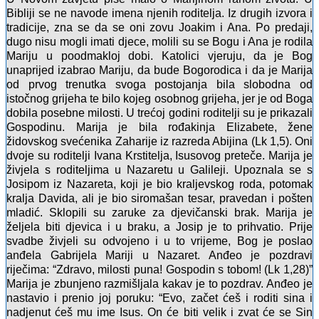
Bibliji se ne navode imena njenih roditelja. Iz drugih izvora i
tradicije, zna se da se oni zovu Joakim i Ana. Po predaji,
dugo nisu mogli imati djece, molili su se Bogu i Ana je rodila
Mariju u poodmakloj dobi. Katolici vjeruju, da je Bog
unaprijed izabrao Mariju, da bude Bogorodica i da je Marija
od prvog trenutka svoga postojanja bila slobodna od
istočnog grijeha te bilo kojeg osobnog grijeha, jer je od Boga
dobila posebne milosti. U trećoj godini roditelji su je prikazali
Gospodinu. Marija je bila rođakinja Elizabete, žene
židovskog svećenika Zaharije iz razreda Abijina (Lk 1,5). Oni
dvoje su roditelji Ivana Krstitelja, Isusovog preteče. Marija je
živjela s roditeljima u Nazaretu u Galileji. Upoznala se s
Josipom iz Nazareta, koji je bio kraljevskog roda, potomak
kralja Davida, ali je bio siromašan tesar, pravedan i pošten
mladić. Sklopili su zaruke za djevičanski brak. Marija je
željela biti djevica i u braku, a Josip je to prihvatio. Prije
svadbe živjeli su odvojeno i u to vrijeme, Bog je poslao
anđela Gabrijela Mariji u Nazaret. Anđeo je pozdravi
riječima: “Zdravo, milosti puna! Gospodin s tobom! (Lk 1,28)”
Marija je zbunjeno razmišljala kakav je to pozdrav. Anđeo je
nastavio i prenio joj poruku: “Evo, začet ćeš i roditi sina i
nadjenut ćeš mu ime Isus. On će biti velik i zvat će se Sin