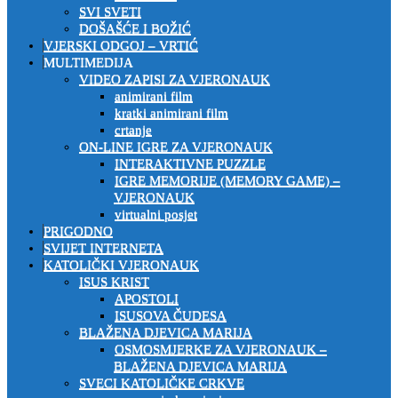
SVI SVETI
DOŠAŠĆE I BOŽIĆ
VJERSKI ODGOJ – VRTIĆ
MULTIMEDIJA
VIDEO ZAPISI ZA VJERONAUK
animirani film
kratki animirani film
crtanje
ON-LINE IGRE ZA VJERONAUK
INTERAKTIVNE PUZZLE
IGRE MEMORIJE (MEMORY GAME) –
VJERONAUK
virtualni posjet
PRIGODNO
SVIJET INTERNETA
KATOLIČKI VJERONAUK
ISUS KRIST
APOSTOLI
ISUSOVA ČUDESA
BLAŽENA DJEVICA MARIJA
OSMOSMJERKE ZA VJERONAUK –
BLAŽENA DJEVICA MARIJA
SVECI KATOLIČKE CRKVE