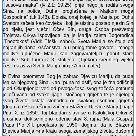
“Isusova majka” (Iv 2,1; 19,25), prije nego je rodila svoga
Sina, na poticaj Duha, proglašena je “Majkom moga
Gospodina” (Lk 1,43). Doista, onaj kojeg je Marija po Duhu
Svetom začela kao čovjeka i koji je uistinu postao njezin Sin
po tijelu, jest vječni Očev Sin, druga Osoba presvetog
Trojstva. Crkva ispovijeda, da je Marija zaista Bogorodica
“Theotokos” (Vidi: Efeški sabor). Sveta Marija se štuje od
najranijih dana kršćanstva, a u prilog tome govore i mnoge
molitve upućene Mariji kao zagovarateljici, poput stare
molitve Sub tuum iz 3. stoljeća. (Tijekom srednjeg vijeka
česti naziv za Svetu Mariju bio je Alma mater).
Iz Evina potomstva Bog je izabrao Djevicu Mariju, da bude
Majka njegovog Sina. Kao “puna milosti”, ona je “najodličniji
plod Otkupljenja: već od prvoga časa svog začeća potpuno
je očuvana od svake ljage istočnoga grijeha te je cijeloga
svog života ostala slobodna od svakog osobnog grijeha
(dogma o Bezgrešnom začeću Blažene Djevice Marije) pape
Pija IX. iz 1850. Taj blagdan slavi se u Katoličkoj Crkvi 8.
prosinca, dok se njeno rođenje slavi 8. rujna (Mala Gospa).
Papa Pio XII. proglasio je 1950. dogmu, da je Blažena
Djevica Marija »na kraju svoga zemaljskog života, dušom i