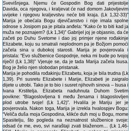
Svevišnjega. Njemu će Gospodin Bog dati prijestolje
Davida, oca njegova, i kraljevat će nad domom Jakovljevim
uvijeke i njegovu kraljevstvu neće biti kraja. (Lk 1,32-33)”
Marija je obećala Bogu djevičanstvo i nije imala spolne
odnose s Josipom pa je pitala anđela: “Kako će to biti kad ja
muža ne poznajem? (Lk 1,34)” Gabrijel joj je objasnio, da će
začeti po Duhu Svetome i dao joj primjer njene rođakinje
Elizabete, koju su smatrali neplodnom pa je Božjom pomoći
začela sina u dubokoj starosti. Marija je povjerovala i
pristala: “Evo službenice Gospodnje, neka mi bude po tvojoj
riječi! (Lk 1,38)” Vjeruje se, da je tada Marija začela Isusa.
Bog je želio njen slobodan pristanak.
Marija je pohodila rođakinju Elizabetu, koja je bila trudna (Lk
1,39). Pri susretu Elizabete i Marije, Elizabeti je zaigralo
dijete u utrobi. Tako je to bio i susret njihovih sinova – Isusa i
Ivana Krstitelja. Elizabeta naduhnuta Duhom Svetim
povikne: “Blagoslovljena ti među ženama i blagoslovljen
plod utrobe tvoje! (Lk 1,42)”. Hvalila je Mariju jer je
povjerovala. Nakon toga, Marija je izrekla hvalospjev Bogu:
“Veliča duša moja Gospodina, klikće duh moj u Bogu, mome
Spasitelju, što pogleda na neznatnost službenice svoje:
odsad će me, evo, svi naraštaji zvati blaženom… (Lk 1,46-