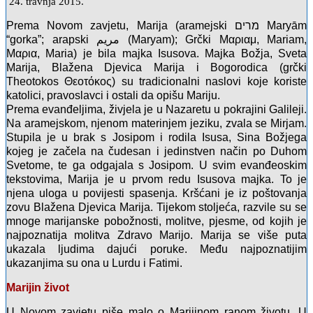
24. travnja 2015.
Prema Novom zavjetu, Marija (aramejski מרים Maryām
“gorka”; arapski مريم (Maryam); Grčki Μαριαμ, Mariam,
Μαρια, Maria) je bila majka Isusova. Majka Božja, Sveta
Marija, Blažena Djevica Marija i Bogorodica (grčki
Theotokos Θεοτόκος) su tradicionalni naslovi koje koriste
katolici, pravoslavci i ostali da opišu Mariju.
Prema evanđeljima, živjela je u Nazaretu u pokrajini Galileji.
Na aramejskom, njenom materinjem jeziku, zvala se Mirjam.
Stupila je u brak s Josipom i rodila Isusa, Sina Božjega
kojeg je začela na čudesan i jedinstven način po Duhom
Svetome, te ga odgajala s Josipom. U svim evanđeoskim
tekstovima, Marija je u prvom redu Isusova majka. To je
njena uloga u povijesti spasenja. Kršćani je iz poštovanja
zovu Blažena Djevica Marija. Tijekom stoljeća, razvile su se
mnoge marijanske pobožnosti, molitve, pjesme, od kojih je
najpoznatija molitva Zdravo Marijo. Marija se više puta
ukazala ljudima dajući poruke. Među najpoznatijim
ukazanjima su ona u Lurdu i Fatimi.
Marijin život
U Novom zavjetu piše malo o Marijinom ranom životu. U