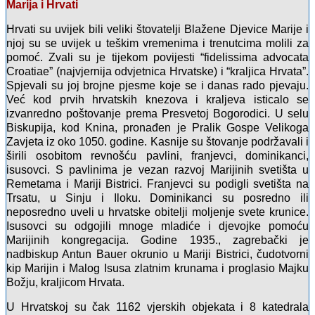
Marija i Hrvati
Hrvati su uvijek bili veliki štovatelji Blažene Djevice Marije i
njoj su se uvijek u teškim vremenima i trenutcima molili za
pomoć. Zvali su je tijekom povijesti “fidelissima advocata
Croatiae” (najvjernija odvjetnica Hrvatske) i “kraljica Hrvata”.
Spjevali su joj brojne pjesme koje se i danas rado pjevaju.
Već kod prvih hrvatskih knezova i kraljeva isticalo se
izvanredno poštovanje prema Presvetoj Bogorodici. U selu
Biskupija, kod Knina, pronađen je Pralik Gospe Velikoga
Zavjeta iz oko 1050. godine. Kasnije su štovanje podržavali i
širili osobitom revnošću pavlini, franjevci, dominikanci,
isusovci. S pavlinima je vezan razvoj Marijinih svetišta u
Remetama i Mariji Bistrici. Franjevci su podigli svetišta na
Trsatu, u Sinju i Iloku. Dominikanci su posredno ili
neposredno uveli u hrvatske obitelji moljenje svete krunice.
Isusovci su odgojili mnoge mladiće i djevojke pomoću
Marijinih kongregacija. Godine 1935., zagrebački je
nadbiskup Antun Bauer okrunio u Mariji Bistrici, čudotvorni
kip Marijin i Malog Isusa zlatnim krunama i proglasio Majku
Božju, kraljicom Hrvata.
U Hrvatskoj su čak 1162 vjerskih objekata i 8 katedrala