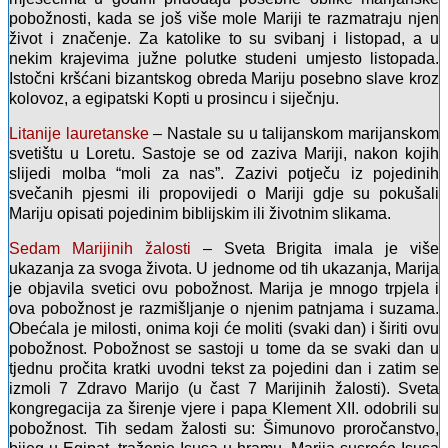
pobožnosti, kada se još više mole Mariji te razmatraju njen
život i značenje. Za katolike to su svibanj i listopad, a u
nekim krajevima južne polutke studeni umjesto listopada.
Istočni kršćani bizantskog obreda Mariju posebno slave kroz
kolovoz, a egipatski Kopti u prosincu i siječnju.
Litanije lauretanske
– Nastale su u talijanskom marijanskom
svetištu u Loretu. Sastoje se od zaziva Mariji, nakon kojih
slijedi molba “moli za nas”. Zazivi potječu iz pojedinih
svečanih pjesmi ili propovijedi o Mariji gdje su pokušali
Mariju opisati pojedinim biblijskim ili životnim slikama.
Sedam Marijinih žalosti
– Sveta Brigita imala je više
ukazanja za svoga života. U jednome od tih ukazanja, Marija
je objavila svetici ovu pobožnost. Marija je mnogo trpjela i
ova pobožnost je razmišljanje o njenim patnjama i suzama.
Obećala je milosti, onima koji će moliti (svaki dan) i širiti ovu
pobožnost. Pobožnost se sastoji u tome da se svaki dan u
tjednu pročita kratki uvodni tekst za pojedini dan i zatim se
izmoli 7 Zdravo Marijo (u čast 7 Marijinih žalosti). Sveta
kongregacija za širenje vjere i papa Klement XII. odobrili su
pobožnost. Tih sedam žalosti su: Šimunovo proročanstvo,